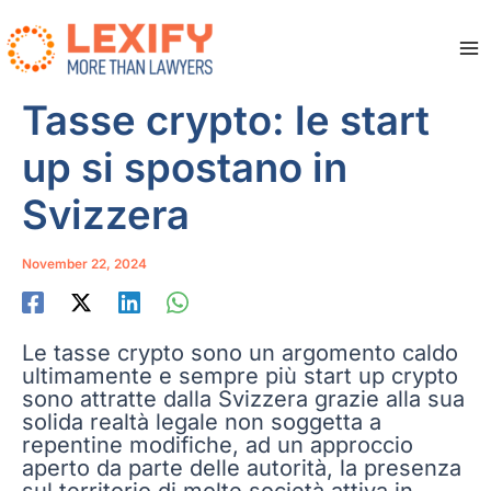
Zum
Inhalt
springen
Ma
Me
Tasse crypto: le start
up si spostano in
Svizzera
November 22, 2024
Le tasse crypto sono un argomento caldo
ultimamente e sempre più start up crypto
sono attratte dalla Svizzera grazie alla sua
solida realtà legale non soggetta a
repentine modifiche, ad un approccio
aperto da parte delle autorità, la presenza
sul territorio di molte società attiva in