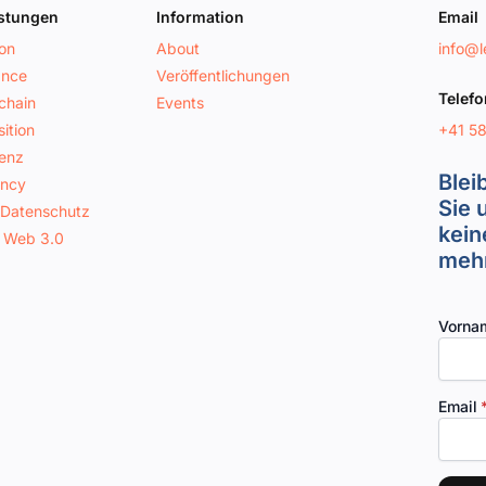
istungen
Information
Email
ion
About
info@le
ance
Veröffentlichungen
Telefo
chain
Events
+41 5
ition
genz
Blei
ancy
Sie 
 Datenschutz
kein
 Web 3.0
mehr
Vorna
Email