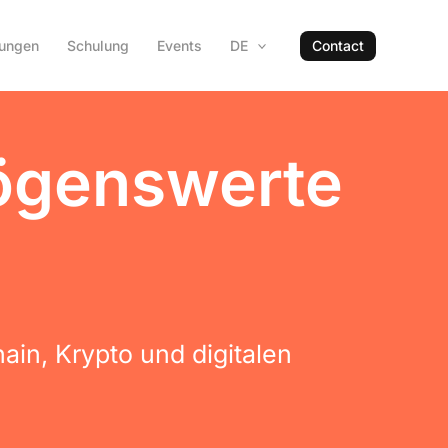
hungen
Schulung
Events
DE
Contact
mögenswerte
ain, Krypto und digitalen