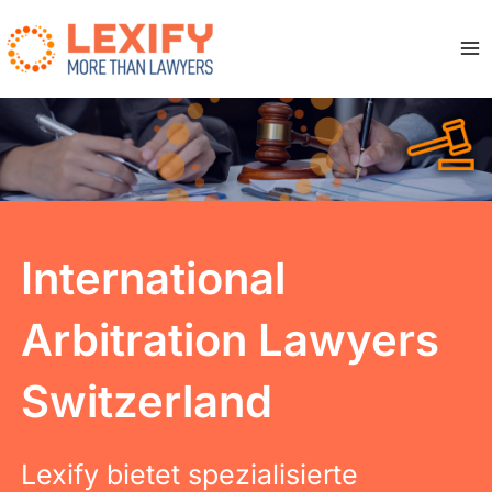
Zum
Inhalt
springen
Ma
Me
International
Arbitration Lawyers
Switzerland
Lexify bietet spezialisierte