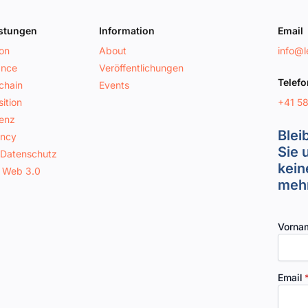
istungen
Information
Email
ion
About
info@le
ance
Veröffentlichungen
Telefo
chain
Events
+41 5
ition
genz
Blei
ancy
Sie 
 Datenschutz
kein
 Web 3.0
mehr
Vorna
Email