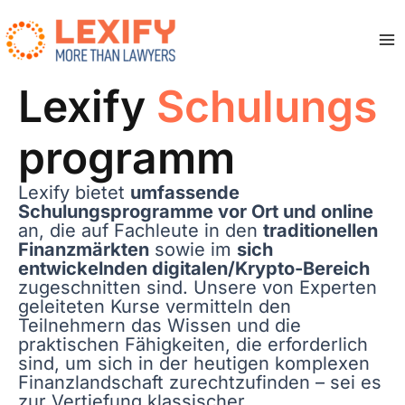
Zum
Inhalt
springen
Ma
Me
Lexify
Schulungs
programm
Lexify bietet
umfassende
Schulungsprogramme vor Ort und online
an, die auf Fachleute in den
traditionellen
Finanzmärkten
sowie im
sich
entwickelnden digitalen/Krypto-Bereich
zugeschnitten sind. Unsere von Experten
geleiteten Kurse vermitteln den
Teilnehmern das Wissen und die
praktischen Fähigkeiten, die erforderlich
sind, um sich in der heutigen komplexen
Finanzlandschaft zurechtzufinden – sei es
zur Vertiefung klassischer