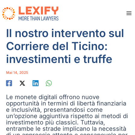
Zum
Inhalt
springen
Ma
Me
Il nostro intervento sul
Corriere del Ticino:
investimenti e truffe
Mai 14, 2025
Le monete digitali offrono nuove
opportunità in termini di libertà finanziaria
e inclusività, presentandosi come
un’opzione aggiuntiva rispetto ai metodi di
investimento più classici. Tuttavia,
entrambe le strade implicano la necessità
di un approccio attento e consapevole per