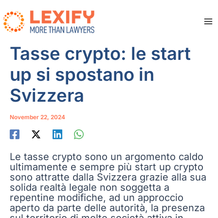
Skip
to
content
Ma
Me
Tasse crypto: le start
up si spostano in
Svizzera
November 22, 2024
Le tasse crypto sono un argomento caldo
ultimamente e sempre più start up crypto
sono attratte dalla Svizzera grazie alla sua
solida realtà legale non soggetta a
repentine modifiche, ad un approccio
aperto da parte delle autorità, la presenza
sul territorio di molte società attiva in