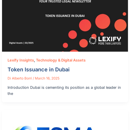
Lexify Insights
,
Technology & Digital Assets
Token Issuance in Dubai
Di
Alberto Borri
/
March 16, 2025
Introduction Dubai is cementing its position as a global leader in
the