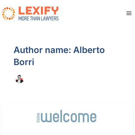
Skip
to
content
Ma
Me
Author name: Alberto
Borri