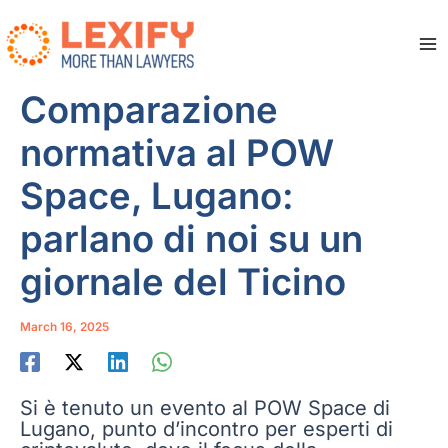
Skip
to
content
Ma
Me
Comparazione
normativa al POW
Space, Lugano:
parlano di noi su un
giornale del Ticino
March 16, 2025
Si è tenuto un evento al POW Space di
Lugano, punto d’incontro per esperti di