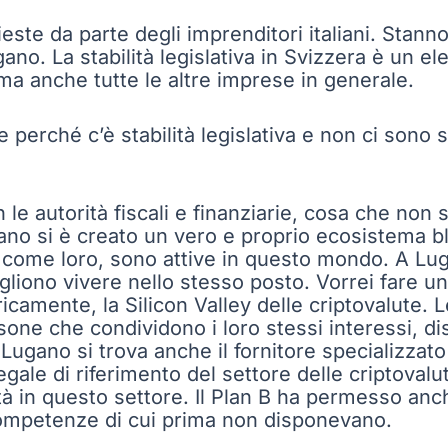
este da parte degli imprenditori italiani. Stan
ugano. La stabilità legislativa in Svizzera è un 
 ma anche tutte le altre imprese in generale.
erché c’è stabilità legislativa e non ci sono so
on le autorità fiscali e finanziarie, cosa che non 
gano si è creato un vero e proprio ecosistema b
 come loro, sono attive in questo mondo. A Lu
ogliono vivere nello stesso posto. Vorrei fare u
camente, la Silicon Valley delle criptovalute. 
ne che condividono i loro stessi interessi, di
 Lugano si trova anche il fornitore specializzato 
egale di riferimento del settore delle criptoval
alità in questo settore. Il Plan B ha permesso anch
competenze di cui prima non disponevano.