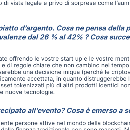
 di vista legale e privo di sorprese come l’aum
piatto d’argento. Cosa ne pensa della 
usvalenze dal 26 % al 42% ? Cosa succe
te offrendo le vostre start up e le vostre menti
 e di regole chiare che non cambino nel tempo.
arebbe una decisione iniqua (perché le criptova
ticamente accettata, in quanto distruggerebbe l’
asset tokenizzati più di altri prodotti identici 
le nuove tecnologie.
ecipato all’evento? Cosa è emerso a seg
ente persone attive nel mondo della blockchain, 
 della finanza tradizionale non sono mancati. M