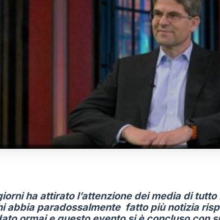
iorni ha attirato l’attenzione dei media di tutto 
shi abbia paradossalmente fatto più notizia ris
dato ormai e questo evento si è concluso con s