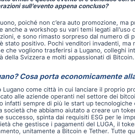
erazioni sull’evento appena concluso?
 buono, poiché non c’era auto promozione, ma p
e anche a workshop su vari temi legati all’uso 
nsazioni, e sono rimasto sorpreso dal numero d
è stato positivo. Pochi venditori invadenti, ma 
e che vogliono trasferirsi a Lugano, colleghi int
 della Svizzera e molti appassionati di Bitcoin.
ano? Cosa porta economicamente alla c
Lugano come città in cui lanciare il proprio p
ato alle aziende operanti nel settore dei bitco
 infatti sempre di più le start up tecnologiche
 società che abbiamo aiutato a creare un token
 successo, spinta dai requisiti ESG per le imp
ietà che gestisce i pagamenti del LUGA, il token
ento, unitamente a Bitcoin e Tether. Tutte qu