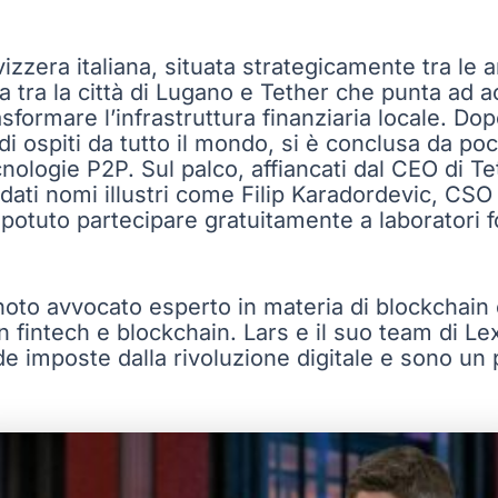
izzera italiana, situata strategicamente tra le 
a tra la città di Lugano e Tether che punta ad a
asformare l’infrastruttura finanziaria locale. Do
i ospiti da tutto il mondo, si è conclusa da po
nologie P2P. Sul palco, affiancati dal CEO di T
ndati nomi illustri come Filip Karadordevic, CS
 potuto partecipare gratuitamente a laboratori 
, noto avvocato esperto in materia di blockchain
in fintech e blockchain. Lars e il suo team di L
de imposte dalla rivoluzione digitale e sono un 