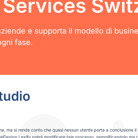
 Services Swit
 aziende e supporta il modello di busin
gni fase.
studio
ne, ma si rende conto che quasi nessun utente porta a conclusione il 
lDesign Lexify potrà modificare tale processo, semplificandolo ma ga