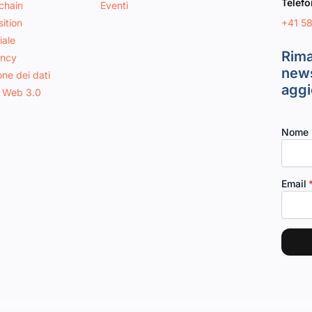
Telef
chain
Eventi
+41 5
ition
iale
Rima
ancy
news
one dei dati
aggi
 Web 3.0
Nome
Email