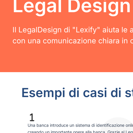
Legal Design
Il LegalDesign di "Lexify" aiuta le
con una comunicazione chiara in o
Esempi di casi di 
Una banca introduce un sistema di identificazione onli
creando un importante onere alla banca. Grazie al Lega