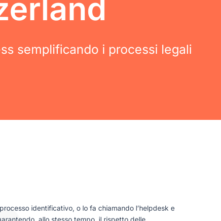
zerland
ess semplificando i processi legali
processo identificativo, o lo fa chiamando l’helpdesk e
rantendo, allo stesso tempo, il rispetto delle