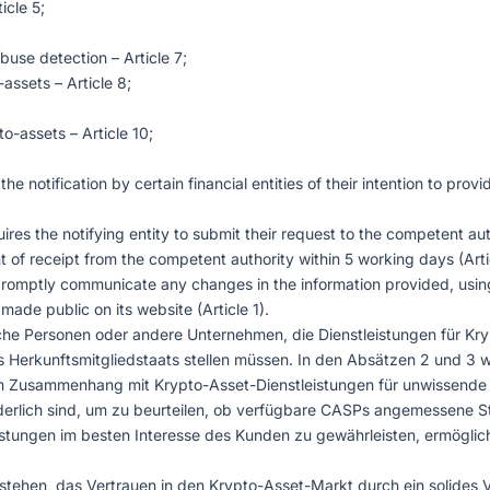
icle 5;
buse detection – Article 7;
assets – Article 8;
o-assets – Article 10;
e notification by certain financial entities of their intention to pro
ires the notifying entity to submit their request to the competent au
t of receipt from the competent authority within 5 working days (Arti
o promptly communicate any changes in the information provided, usin
made public on its website (Article 1).
tische Personen oder andere Unternehmen, die Dienstleistungen für K
 Herkunftsmitgliedstaats stellen müssen. In den Absätzen 2 und 3 
 im Zusammenhang mit Krypto-Asset-Dienstleistungen für unwissende
orderlich sind, um zu beurteilen, ob verfügbare CASPs angemessene S
eistungen im besten Interesse des Kunden zu gewährleisten, ermögli
estehen, das Vertrauen in den Krypto-Asset-Markt durch ein solide