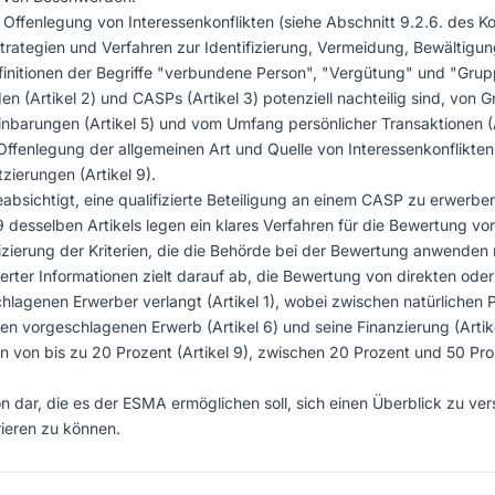
 Offenlegung von Interessenkonflikten (siehe Abschnitt 9.2.6. des K
rategien und Verfahren zur Identifizierung, Vermeidung, Bewältigu
finitionen der Begriffe "verbundene Person", "Vergütung" und "Gruppe
en (Artikel 2) und CASPs (Artikel 3) potenziell nachteilig sind, von 
nbarungen (Artikel 5) und vom Umfang persönlicher Transaktionen (A
Offenlegung der allgemeinen Art und Quelle von Interessenkonflik
zierungen (Artikel 9).
eabsichtigt, eine qualifizierte Beteiligung an einem CASP zu erwerbe
9 desselben Artikels legen ein klares Verfahren für die Bewertung von
zierung der Kriterien, die die Behörde bei der Bewertung anwenden
rter Informationen zielt darauf ab, die Bewertung von direkten ode
agenen Erwerber verlangt (Artikel 1), wobei zwischen natürlichen Per
en vorgeschlagenen Erwerb (Artikel 6) und seine Finanzierung (Artike
en von bis zu 20 Prozent (Artikel 9), zwischen 20 Prozent und 50 Proz
ion dar, die es der ESMA ermöglichen soll, sich einen Überblick zu ve
rieren zu können.