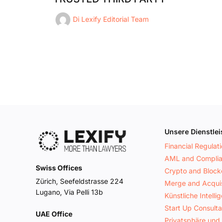
Di
Lexify Editorial Team
Unsere Dienstle
Financial Regulat
AML and Compli
Swiss Offices
Crypto and Block
Zürich, Seefeldstrasse 224
Merge and Acquis
Lugano, Via Pelli 13b
Künstliche Intelli
Start Up Consult
UAE Office
Privatsphäre und