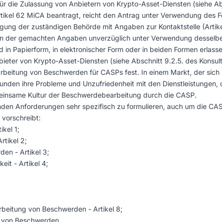
ür die Zulassung von Anbietern von Krypto-Asset-Diensten (siehe Ab
Artikel 62 MiCA beantragt, reicht den Antrag unter Verwendung des 
tigung der zuständigen Behörde mit Angaben zur Kontaktstelle (Artike
ngen der gemachten Angaben unverzüglich unter Verwendung desselbe
in Papierform, in elektronischer Form oder in beiden Formen erlasse
eter von Krypto-Asset-Diensten (siehe Abschnitt 9.2.5. des Konsul
arbeitung von Beschwerden für CASPs fest. In einem Markt, der sich
unden ihre Probleme und Unzufriedenheit mit den Dienstleistungen, di
meinsame Kultur der Beschwerdebearbeitung durch die CASP.
nden Anforderungen sehr spezifisch zu formulieren, auch um die CAS
 vorschreibt:
kel 1;
rtikel 2;
den - Artikel 3;
it - Artikel 4;
arbeitung von Beschwerden - Artikel 8;
ng von Beschwerden.