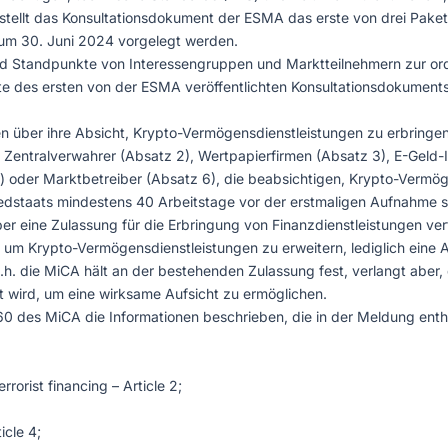
ellt das Konsultationsdokument der ESMA das erste von drei Paketen
um 30. Juni 2024 vorgelegt werden.
und Standpunkte von Interessengruppen und Marktteilnehmern zur
ekte des ersten von der ESMA veröffentlichten Konsultationsdokument
 über ihre Absicht, Krypto-Vermögensdienstleistungen zu erbringen (
), Zentralverwahrer (Absatz 2), Wertpapierfirmen (Absatz 3), E-Geld
) oder Marktbetreiber (Absatz 6), die beabsichtigen, Krypto-Vermöge
edstaats mindestens 40 Arbeitstage vor der erstmaligen Aufnahme s
ber eine Zulassung für die Erbringung von Finanzdienstleistungen 
 um Krypto-Vermögensdienstleistungen zu erweitern, lediglich eine 
h. die MiCA hält an der bestehenden Zulassung fest, verlangt aber, 
 wird, um eine wirksame Aufsicht zu ermöglichen.
60 des MiCA die Informationen beschrieben, die in der Meldung ent
rorist financing – Article 2;
icle 4;