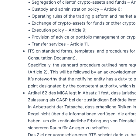
• Segregation of clients’ crypto-assets and funds – Art
• Custody and administration policy – Article 6;
• Operating rules of the trading platform and market a
• Exchange of crypto-assets for funds or other crypto-
• Execution policy – Article 9;
• Provision of advice or portfolio management on crypt
• Transfer services – Article 11.
ITS on standard forms, templates, and procedures for th
Consultation Document).
Specifically, the standard procedure outlined here requ
(Article 2). This will be followed by an acknowledgmen
It’s noteworthy that the notifying entity has a duty t
point designated by the competent authority, which is 
Artikel 62 des MiCA legt in Absatz 1 fest, dass juris
Zulassung als CASP bei der zuständigen Behörde ihres
In Anbetracht der Tatsache, dass erhebliche Risiken
Regel nicht über die Informationen verfügen, die erf
haben, um die kontinuierliche Erbringung von Dienstl
sichereren Raum für Anleger zu schaffen.
Das Ziel der vorgeschlagenen RTS scheint darin zu b