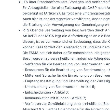
ITS über Standardformulare, Vorlagen und Verfahren f
Ein Antragsteller, der eine Zulassung als CASP nach 
beigefügt ist (Artikel 2). Es folgt eine Empfangsbestä
Auch hier ist der Antragsteller verpflichtet, Änderu
die Erteilung oder Verweigerung der Genehmigung wird 
RTS über die Bearbeitung von Beschwerden durch Anbi
Artikel 71 des MiCA legt die Anforderungen an die Be
diesem, ist es von wesentlicher Bedeutung, dass die K
können. Dies fördert den Anlegerschutz und eine ge
Die ESMA hat sich daher dafür entschieden, die gelte
Beschwerden zu vereinheitlichen, indem sie Folgendes
- Verfahren für die Bearbeitung von Beschwerden - Arti
- Ressourcen für die Bearbeitung von Beschwerden - A
- Mittel und Sprache für die Einreichung von Beschwer
- Empfangsbestätigung und Überprüfung der Zulässigke
- Untersuchung von Beschwerden - Artikel 5;
- Entscheidungen - Artikel 6;
- Kommunikation mit Kunden - Artikel 7;
- Verfahren zur Gewährleistung einer einheitlichen Be
Abschnitt 9.2.5 enthält die Vorlage für die Einreichu