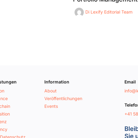
Di
Lexify Editorial Team
istungen
Information
Email
ion
About
info@le
ance
Veröffentlichungen
Telefo
chain
Events
+41 5
ition
genz
Blei
ancy
Sie 
 Datenschutz