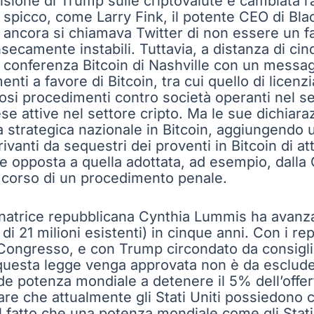
 visione di Trump sulle criptovalute è cambiata
 di spicco, come Larry Fink, il potente CEO di B
ancora si chiamava Twitter di non essere un fan
insecamente instabili. Tuttavia, a distanza di c
la conferenza Bitcoin di Nashville con un mess
menti a favore di Bitcoin, tra cui quello di licen
si procedimenti contro società operanti nel se
se attive nel settore cripto. Ma le sue dichiar
trategica nazionale in Bitcoin, aggiungendo ulte
anti da sequestri dei proventi in Bitcoin di atti
e opposta a quella adottata, ad esempio, dalla 
 corso di un procedimento penale.
natrice repubblicana Cynthia Lummis ha avanza
di 21 milioni esistenti) in cinque anni. Con i r
 Congresso, e con Trump circondato da consigli
 questa legge venga approvata non è da escluder
de potenza mondiale a detenere il 5% dell’offer
are che attualmente gli Stati Uniti possiedono c
fatto che una potenza mondiale come gli Stati U