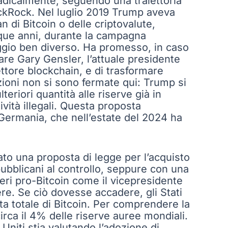
 radicalmente, seguendo una traiettoria
lackRock. Nel luglio 2019 Trump aveva
 di Bitcoin o delle criptovalute,
inque anni, durante la campagna
aggio ben diverso. Ha promesso, in caso
ziare Gary Gensler, l’attuale presidente
ttore blockchain, e di trasformare
azioni non si sono fermate qui: Trump si
riori quantità alle riserve già in
vità illegali. Questa proposta
Germania, che nell’estate del 2024 ha
to una proposta di legge per l’acquisto
epubblicani al controllo, seppure con una
eri pro-Bitcoin come il vicepresidente
e. Se ciò dovesse accadere, gli Stati
ta totale di Bitcoin. Per comprendere la
irca il 4% delle riserve auree mondiali.
niti stia valutando l’adozione di