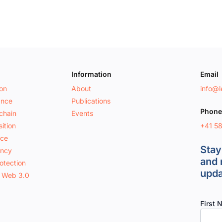
Information
Email
ion
About
info@le
ance
Publications
Phone
chain
Events
+41 5
ition
nce
Stay
ancy
and 
otection
upda
 Web 3.0
First 