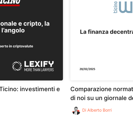
 Ticino: investimenti e
Comparazione normati
di noi su un giornale d
Di
Alberto Borri