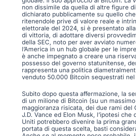
globale: il suo approccio al Bitcoin. La
non dissimile da quella di altre figure
dichiarato pubblicamente su quello che 
ritenendole prive di valore reale e intr
elettorale del 2024, si è presentato al
di vittoria, di adottare diversi provvedi
della SEC, noto per aver avviato numero
l’America in un hub globale per le impre
è anche impegnato a creare una riserva s
possesso del governo statunitense, deriv
rappresenta una politica diametralment
venduto 50.000 Bitcoin sequestrati nel
Subito dopo questa affermazione, la se
di un milione di Bitcoin (su un massimo 
maggioranza risicata, dei due rami del
J.D. Vance ed Elon Musk, l’ipotesi che
Uniti potrebbero divenire la prima gran
portata di questa scelta, basti consider
Anche se al momento poco probabile, il 