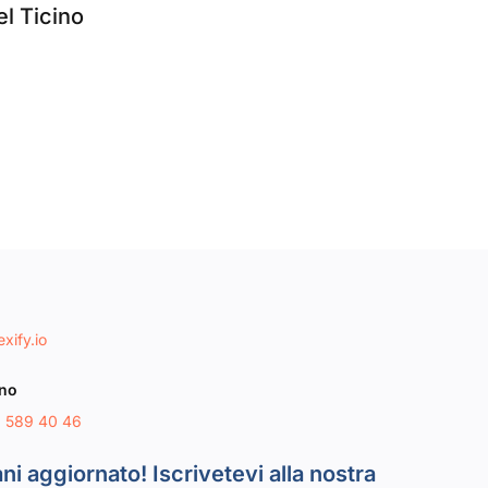
el Ticino
xify.io
ono
8 589 40 46
ni aggiornato! Iscrivetevi alla nostra