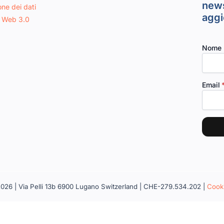
news
one dei dati
aggi
 Web 3.0
Nome
Email
026 | Via Pelli 13b 6900 Lugano Switzerland | CHE-279.534.202 |
Cooki
Notice at collection
Your Privacy Choices