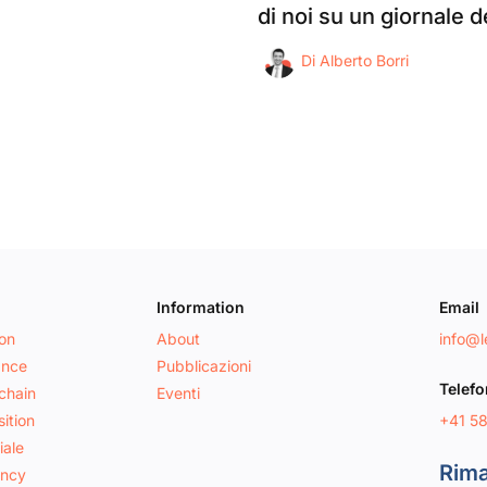
di noi su un giornale d
Di
Alberto Borri
Information
Email
ion
About
info@le
ance
Pubblicazioni
Telef
chain
Eventi
+41 5
ition
iale
Rima
ancy